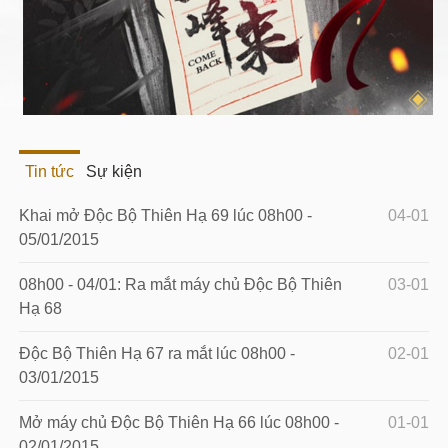
Hỏa
GIA LUẬT TỊ LY
1
Hỏa
ĐOAN MỘC DUỆ
1
Kim
HUYỀN NAN ĐẠI SƯ
1
Kim
HUYỀN GIÁC ĐẠI SƯ
1
Thổ
THANH Y TỬ
1
Tin tức
Sự kiện
Mộc
ĐƯỜNG PHI YẾN
1
Thủy
MỤC VÂN TỪ
1
Khai mở Độc Bộ Thiên Hạ 69 lúc 08h00 -
04-01
05/01/2015
Hỏa
HOÀN NHAN HỒNG
1
LIỆT
08h00 - 04/01: Ra mắt máy chủ Độc Bộ Thiên
03-01
Thủy
CHUNG LINH TÚ
2
Hạ 68
Mộc
LIỄU THANH THANH
3
Độc Bộ Thiên Hạ 67 ra mắt lúc 08h00 -
02-01
Thổ
TỪ ĐẠI NHẠC
3
03/01/2015
Mộc
BẠCH DOANH
3
DOANH
Mở máy chủ Độc Bộ Thiên Hạ 66 lúc 08h00 -
01-01
02/01/2015