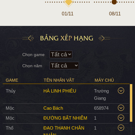
01/11
08/11
Chọn game
Chọn năm
GAME
TÊN NHÂN VẬT
MÁY CHỦ
Thủy
HÀ LINH PHIÊU
Trường
Giang
Mộc
Cao Bách
658974
Tên nhân vật
Cấp độ
Server
Mộc
ĐƯỜNG BẤT NHIỄM
1
Tên nhân vật
Thành tích nổi bật
Cấp độ
Server
Thổ
ĐẠO THANH CHÂN
1
Thành tích nổi bật