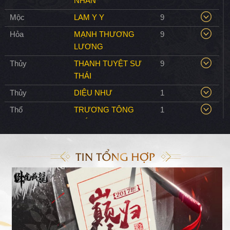
NHÂN
Mộc
LAM Y Y
9
Hỏa
MẠNH THƯƠNG
9
LƯƠNG
Thủy
THANH TUYỆT SƯ
9
THÁI
Thủy
DIỆU NHƯ
1
Thổ
TRƯƠNG TÔNG
1
CHÍNH
Kim
CỔ BÁCH
1
Hỏa
HOÀN NHAN TUYẾT
1
Y
Thổ
TUYỀN CƠ TỬ
1
Thổ
THANH LIÊN TỬ
1
Hỏa
HÀ NHÂN NGÃ
1